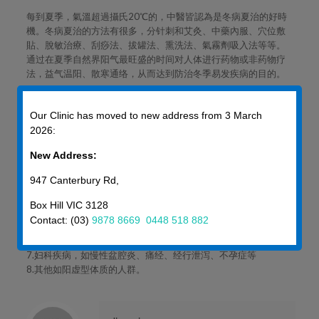
每到夏季，氣溫超過攝氏20℃的，中醫皆認為是冬病夏治的好時
機。冬病夏治的方法有很多，分针刺和艾灸、中藥內服、穴位敷
貼、脫敏治療、刮痧法、拔罐法、熏洗法、氣霧劑吸入法等等。
通过在夏季自然界阳气最旺盛的时间对人体进行药物或非药物疗
法，益气温阳、散寒通络，从而达到防治冬季易发疾病的目的。
小贴士：
适合遵循“冬病夏治”的法則治療的疾病，
Our Clinic has moved to new address from 3 March
1.呼吸系统疾病，如慢性咳嗽、哮喘、慢性支气管炎、慢性阻塞
2026:
性肺病、反复感冒等。
New Address:
2.风湿免疫性疾病，如关节疼痛及肢体麻木、肩周炎、风湿性关
节炎等。
947 Canterbury Rd,
3.消化系统疾病，如慢性胃炎、慢性肠炎、消化不良等。
4.耳鼻喉科疾病，如过敏性鼻炎、慢性鼻窦炎、慢性咽喉炎等。
Box Hill VIC 3128
5.儿科疾病，如哮喘、咳嗽、支气管炎、体虚易感冒、脾胃虚弱
Contact: (03)
9878 8669
0448 518 882
等。
6.慢性皮肤病，如荨麻疹、冻疮、硬皮病等。
7.妇科疾病，如慢性盆腔炎、痛经、经行泄泻、不孕症等
8.其他如阳虚型体质的人群。