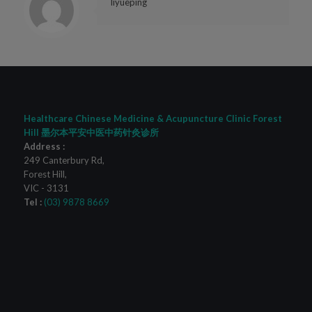
liyueping
Healthcare Chinese Medicine & Acupuncture Clinic Forest
Hill 墨尔本平安中医中药针灸诊所
Address :
249 Canterbury Rd
,
Forest Hill
,
VIC
-
3131
Tel :
(03) 9878 8669