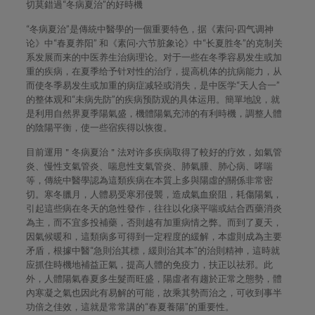
切莫錯過“冬病夏治”的好時機
“冬病夏治”是傳統中醫學的一個重要特色，据《素问·四气调神
论》中“春夏养阳” 和《素问·六节脏象论》中“长夏胜冬”的克制关
系发展而来的中医养生治病理论。对于一些在冬季容易发生或加
重的疾病，在夏季给予针对性的治疗，提高机体的抗病能力，从
而使冬季易发生或加重的病症减轻或消失，是中医学“天人合一”
的整体观和“未病先防”的疾病预防观的具体运用。簡單地說，就
是利用自然界夏季陽氣盛，機體陽氣充沛的有利時機，調整人體
的陰陽平衡，使一些宿疾得以恢復。
目前運用＂冬病夏治＂法对许多疾病取得了較好的疗效，如氣管
炎、慢性支氣管炎、喘息性支氣管炎、肺氣腫、肺心病、哮喘
等，傳統中醫學認為這類疾病在本質上多與陽虛的關係非常密
切。寒冬臘月，人體易受寒邪侵襲，造成氣血瘀阻，耗傷陽氣，
引起這些病在冬天的急性發作，往往以化痰平喘或結合西藥消炎
為主，而不宜多投補藥，否則越有加重病情之弊。而到了夏天，
因氣候暖和，這類病多可得到一定程度的緩解，本虛則成為主要
矛盾，根據中醫“急則治其標，緩則治其本”的治則精神，這時就
应抓住時機地補益正氣，提高人體的免疫力，扶正以祛邪。此
外，人體陽氣春夏多生髮而旺盛，陽虛者有趨於正常之態勢，體
內寒凝之氣也因此有易解的可能，故乘其勢而治之，可收到事半
功倍之佳效，這就是常常講的“春夏養陽”的重要性。