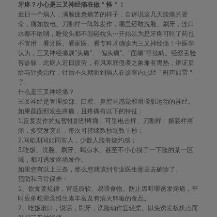
牙疼？小心是三叉神经痛在做＂怪＂！
近日一个病人，满脸疲惫痛苦的样子，自诉说这几天脸痛的要
命，痛如放电、刀割样一阵阵发作，哪里还敢洗脸、刷牙，连口
水都不敢咽，睡觉头都不能碰枕头⋯开始以为是牙疼可吃了药也
不管用，看牙医、看家医、看专科才确诊为三叉神经痛！中医学
认为，三叉神经痛属”头痛”、”偏头痛”、”面痛”等范畴。经察舌验
苔诊脉，此病人近日疲劳，有风寒邪侵袭之象兼有胃热，辨证后
给与针灸治疗，针后不久就听到病人在诊室内已经＂鼾声如雷＂
了。
什么是三叉神经痛？
三叉神经是管理脸部、口腔、鼻腔的感觉和咀嚼肌运动的神经。
如果颜面部发生疼痛，且疼痛有以下的特征：
1.反复发作的短暂性剧烈疼痛，可呈电击样、刀割样、撕裂样疼
痛，多突发突止，每次可持续数秒到数十秒；
2.间歇期间如同常人，少数人脸有烧灼感；
3.吃饭、洗脸、刷牙、喝凉水、甚至不小心摸了一下脸的某一区
域，都可诱发疼痛发作。
如果您有以上三条，那么您就该到专业医生那里去确诊了。
预防和日常保养：
1、饮食要规律，宜选质软、易嚼食物。防止因咀嚼诱发疼痛，平
时应多吃些含维生素丰富及有清火解毒的食品。
2、吃饭漱口，说话，刷牙，洗脸动作宜轻柔。以免诱发板机点而