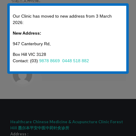
引起三叉神经痛。
3、注意头、面部保暖，不宜疲劳，保持充足睡眠。过劳易耗伤气
阴，脉络失养，筋脉挛急，可使三叉神经痛加重。
Our Clinic has moved to new address from 3 March
4、保持精神愉快，避免精神刺激，适当锻炼身体，增强体质。
2026:
5、讲究卫生，防止感染：室内环境应整洁，空气新鲜，防止风寒
侵袭。三叉神经痛可能与某些感染性疾病如鼻窦炎、中耳炎、牙
New Address:
龈炎、牙周炎等有关，防止诱发或加重。
平安中医两位医师为您提供中医中药、针灸骨伤 98788669，
947 Canterbury Rd,
90083888
Box Hill VIC 3128
Contact: (03)
9878 8669
0448 518 882
liyueping
Healthcare Chinese Medicine & Acupuncture Clinic Forest
Hill 墨尔本平安中医中药针灸诊所
Address :