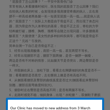
＂屁股歪了怎么回事？＂⋯平安中医骨伤门诊
常常有病人来看腰痛时候问，医生我的屁股歪了怎么回事？我们
在给病人检查的时候，会发现很多颈肩腰背疼痛的病人，左右肩
膀不一样高或者两条腿一长一短甚至屁股一高一低……就是病人说
的＂屁股歪了＂！实际上大都是由于骨盆不正，而出现了体态问
题，因为骨盆作为人体脊柱的基座，骨盆不正之后，脊柱的力学
结构被打破，腰椎、胸椎、颈椎等会随之出现问题，许多腰痛肩
酸甚至＂大腹便便＂及女性的多种妇科疾病等，都可能是骨盆不
正这个＂元凶＂引发的。
简单自测一下自己是否骨盆不正：
1、经常出现颈肩酸痛，肩部一高一低，甚至两臂不等长。
2、经常出现腰部不适，腰部下面两侧，是否一侧胖一侧瘦，
两边是否有不对称的情形，比如腿关节是否突出，两边臀部是否
一样大。
3、仰面躺在床上，放松下肢，看看左右脚踝倾斜的角度是否不一
致；看看腰部是否悬空，左右髂前上棘是否有高低不同。
4、从侧面看腰部及臀部的曲线弧度是否过大(侧面看起来臀部特
别翘，腰部后面弯曲度特别大)。
5、俯卧时左右臀部是否高低不同；是否有两腿不等长。
6，走路时感觉不稳，倾斜身体，出现＂水蛇腰＂，双侧鞋子磨损
不一等。
如果你的答案是YES，那么说明你的骨盆可能已经出现了不正的情
Our Clinic has moved to new address from 3 March
况，YES的数量越多说明变形越严重。