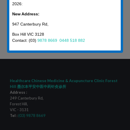
2026:
下次我们谈谈＂屁股歪了怎么办！＂一一一平安中医骨伤科门诊
98788669。
New Address:
947 Canterbury Rd,
liyueping
Box Hill VIC 3128
Contact: (03)
9878 8669
0448 518 882
Healthcare Chinese Medicine & Acupuncture Clinic Forest
Hill 墨尔本平安中医中药针灸诊所
Address :
249 Canterbury Rd
,
Forest Hill
,
VIC
-
3131
Tel :
(03) 9878 8669